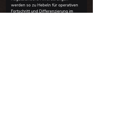
werden so zu Hebeln für operativen 
Fortschritt und Differenzierung im 
Markt. Wenn Sie regulatorische 
Anforderungen in eine Quelle der 
Widerstandsfähigkeit und 
Wettbewerbsstärke verwandeln 
möchten, sprechen Sie mit uns.
Aktuelle Beiträge
Alle ansehen