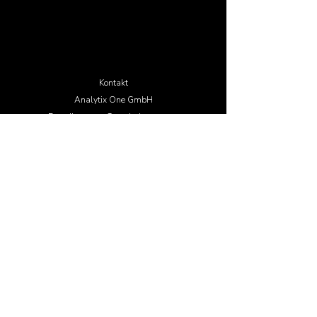
Kontakt
Analytix One GmbH
E-mail:
contact@analytixone.com
Phone:
+49 (0) 6196 771 9402
Mergenthaler Allee 15-21
65760
Eschborn, Germany
Über uns
Karriere
Kontakt
Impressum