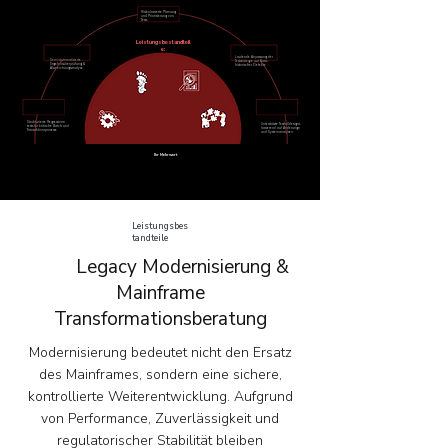
Risikobasierte Planung
und Priorisierung von
Tests
Leistungsbestandteil
e:
Laufende Anpassung der
Semi-automatisierte
Teststrategie auf Basis
Ergebnisüberprüfung &
historischer Defekte
Abweichungsanalyse
Strukturierte Regressions-
Unterstützte Testfalldesigns
tests für kritische Batch und
basierend auf Änderungs-
Transaktionsprozesse
und Systemanalysen
Ihr Mehrwert
Leistungsbes
tandteile
Legacy Modernisierung &
Mainframe
Transformationsberatung
Modernisierung bedeutet nicht den Ersatz
des Mainframes, sondern eine sichere,
kontrollierte Weiterentwicklung. Aufgrund
von Performance, Zuverlässigkeit und
regulatorischer Stabilität bleiben