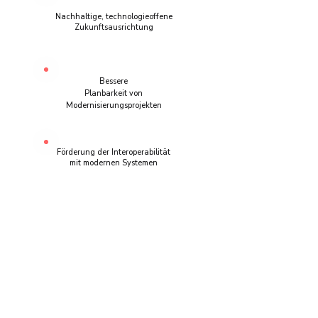
Nachhaltige, technologieoffene
Zukunftsausrichtung
Bessere
Planbarkeit von
Modernisierungsprojekten
Förderung der Interoperabilität
mit modernen Systemen
Warum uns Kunden
typischerweise kontaktieren
Viele unserer Auftraggeber stehen vor
ähnlichen Herausforderungen: