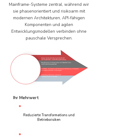
Mainframe-Systeme zentral, während wir
sie phasenorientiert und risikoarm mit
modernen Architekturen, API-fähigen
Komponenten und agilen
Entwicklungsmodellen verbinden ohne
pauschale Versprechen.
Analyse der bestehenden Systemlandschaft
inkl. Komplexitäts- und Änderungsbewertung
Klassifizierung von Komponenten nach Stabilität, Risiko
und Modernisierungsbedarf
Architektur-, Governance und Umsetzungsunterstützung zur Integration
von Legacy und neuen Technologien
Entwicklung stufenweiser, realistischer
Modernisierungs-Roadmaps
Ihr Mehrwert​​​
Reduzierte Transformations und
Betriebsrisiken